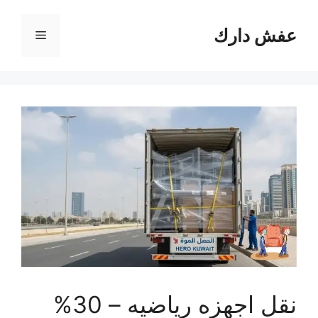
نتقل
لى
عفش دارك
القائمة
لمحتوى
نقل اجهزه رياضيه – 30%