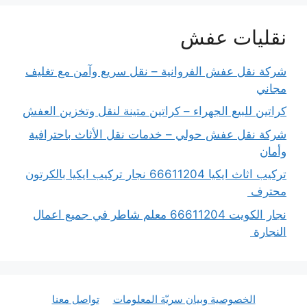
نقليات عفش
شركة نقل عفش الفروانية – نقل سريع وآمن مع تغليف
مجاني
كراتين للبيع الجهراء – كراتين متينة لنقل وتخزين العفش
شركة نقل عفش حولي – خدمات نقل الأثاث باحترافية
وأمان
تركيب اثاث ايكيا 66611204 نجار تركيب ايكيا بالكرتون
محترف
نجار الكويت 66611204 معلم شاطر في جميع اعمال
النجارة
الخصوصية وبيان سريّة المعلومات
تواصل معنا